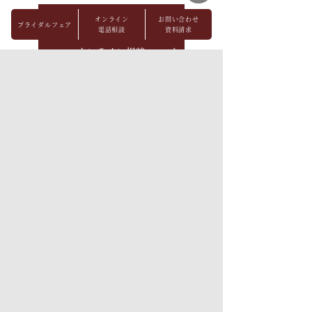
ブライダルフェア
オンライン
お問い合わせ
ブライダルフェア
電話相談
資料請求
オンライン相談
見学予約
資料請求
お問い合わせ
パーティレポート
FAQ
会社概要
メディア掲載