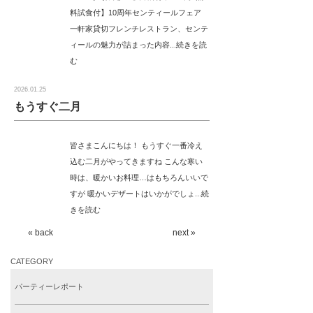
料試食付】10周年センティールフェア
一軒家貸切フレンチレストラン、センテ
ィールの魅力が詰まった内容...続きを読
む
2026.01.25
もうすぐ二月
皆さまこんにちは！ もうすぐ一番冷え
込む二月がやってきますね こんな寒い
時は、暖かいお料理…はもちろんいいで
すが 暖かいデザートはいかがでしょ...続
きを読む
« back
next »
CATEGORY
パーティーレポート