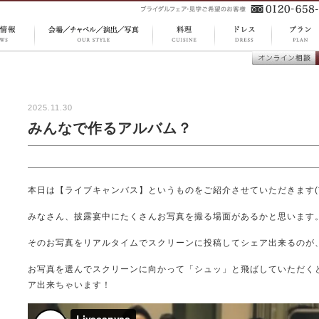
CUISINE
DRESS
S 最新
OUR STYLE 会場 ／
PLAN 
料理
ドレス
オンライン
チャペル ／ 演出 ／
ラン
談
写真
2025.11.30
みんなで作るアルバム？
本日は【ライブキャンバス】というものをご紹介させていただきます(*^
みなさん、披露宴中にたくさんお写真を撮る場面があるかと思います
そのお写真をリアルタイムでスクリーンに投稿してシェア出来るのが
お写真を選んでスクリーンに向かって「シュッ」と飛ばしていただく
ア出来ちゃいます！