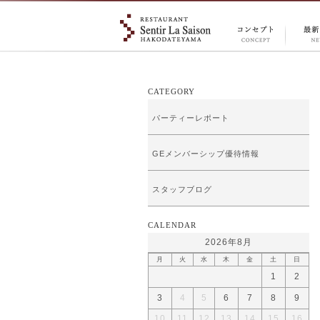
CONCEPT
NEW
コンセプ
情報
ト
CATEGORY
パーティーレポート
GEメンバーシップ優待情報
スタッフブログ
CALENDAR
2026年8月
月
火
水
木
金
土
日
1
2
3
4
5
6
7
8
9
10
11
12
13
14
15
16