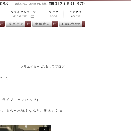
ACCESS
BLOG
プ
BRIDAL FAIR ブ
アクセス
ブログ
相
会場見学
資料請求
お問い合わ
ライダルフェア
せ
クリエイター
,
スタッフブログ
^*)
。
、ライブキャンバスです！
と…あら不思議！なんと、動画もシェ