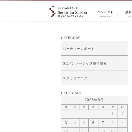
CONCEPT
NEW
コンセプ
情報
ト
CATEGORY
パーティーレポート
GEメンバーシップ優待情報
スタッフブログ
CALENDAR
2026年8月
月
火
水
木
金
土
日
1
2
3
4
5
6
7
8
9
10
11
12
13
14
15
16