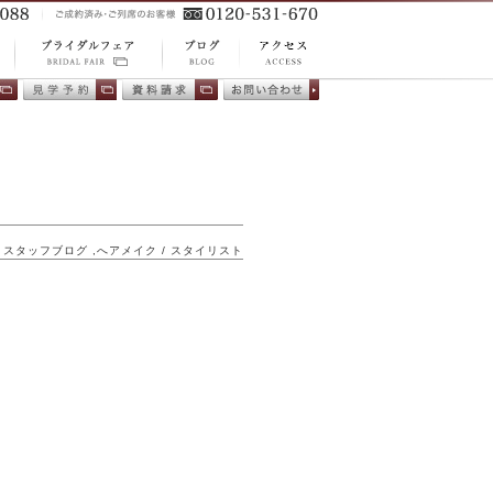
ACCESS
BLOG
プ
BRIDAL FAIR ブ
アクセス
ブログ
相
会場見学
資料請求
お問い合わ
ライダルフェア
せ
スタッフブログ
,
へアメイク / スタイリスト