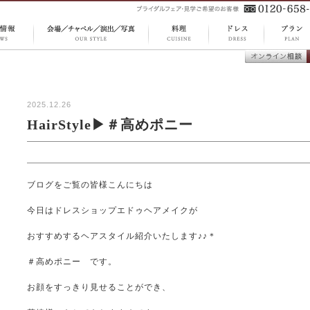
CUISINE
DRESS
S 最新
OUR STYLE 会場 ／
PLAN 
料理
ドレス
オンライン
チャペル ／ 演出 ／
ラン
談
写真
2025.12.26
HairStyle▶＃高めポニー
ブログをご覧の皆様こんにちは
今日はドレスショップエドゥヘアメイクが
おすすめするヘアスタイル紹介いたします♪♪＊
＃高めポニー です。
お顔をすっきり見せることができ、