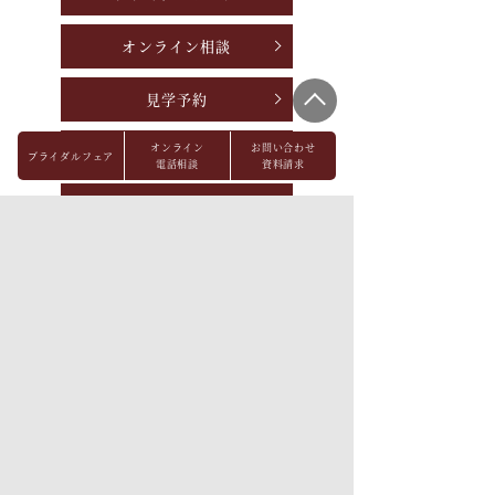
オンライン相談
見学予約
オンライン
お問い合わせ
資料請求
ブライダルフェア
電話相談
資料請求
お問い合わせ
パーティレポート
FAQ
会社概要
メディア掲載
採用情報
プライバシーポリシー