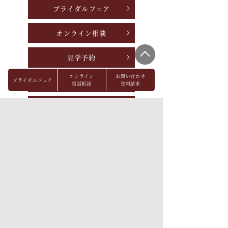
ブライダルフェア
オンライン相談
見学予約
オンライン
お問い合わせ
ブライダルフェア
資料請求
電話相談
資料請求
お問い合わせ
パーティレポート
FAQ
会社概要
メディア掲載
採用情報
プライバシーポリシー