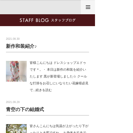
2021年9月
2021.09.30
新作和装紹介♪
皆様こんにちは ドレスショップエドゥ
です＊。・ 本日は新作の和装を紹介い
たします 黒が新登場しました☆ クール
な打掛をお召しにいなりたい花嫁様必見
で...続きを読む
2021.09.29
青空の下の結婚式
皆さんこんにちは気温が上がったり下が
ったりと大変ですね。 お身体大丈夫で