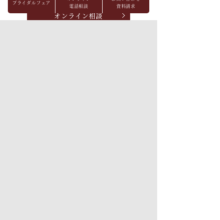
ブライダルフェア
電話相談
資料請求
オンライン相談
見学予約
資料請求
お問い合わせ
パーティレポート
FAQ
会社概要
メディア掲載
採用情報
プライバシーポリシー
ソーシャルメディアポリ
出店候補地募集