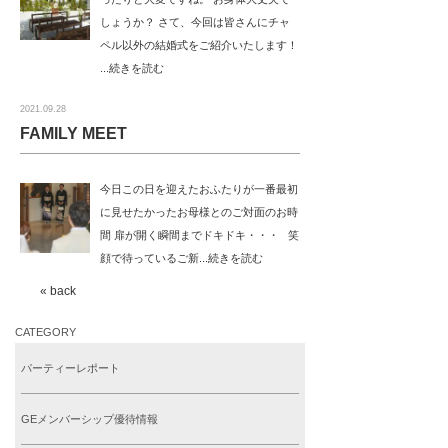
しょうか？ さて、今回は皆さんにチャ
ペル以外の結婚式をご紹介いたします！
...続きを読む
2021.09.28
FAMILY MEET
今日この日を迎えたおふたりが一番最初
に見せたかったお母様とのご対面のお時
間 扉が開く瞬間までドキドキ・・・ 笑
顔で待っているご新...続きを読む
« back
CATEGORY
パーティーレポート
GEメンバーシップ優待情報