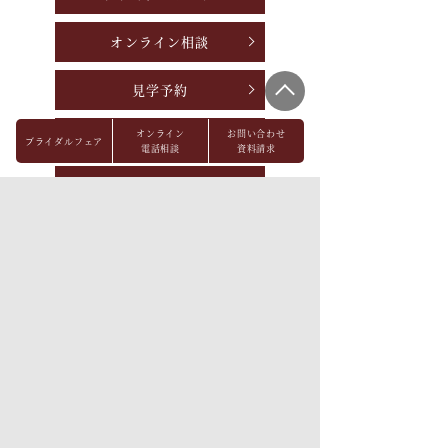
オンライン相談
見学予約
オンライン
お問い合わせ
資料請求
ブライダルフェア
電話相談
資料請求
お問い合わせ
パーティレポート
FAQ
会社概要
メディア掲載
採用情報
プライバシーポリシー