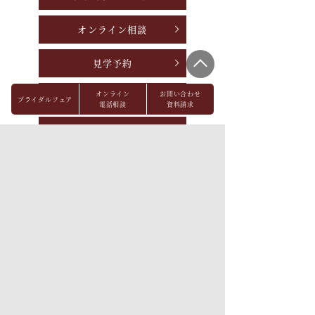
オンライン相談
見学予約
オンライン
お問い合わせ
資料請求
ブライダルフェア
電話相談
資料請求
お問い合わせ
パーティレポート
FAQ
会社概要
メディア掲載
採用情報
プライバシーポリシー