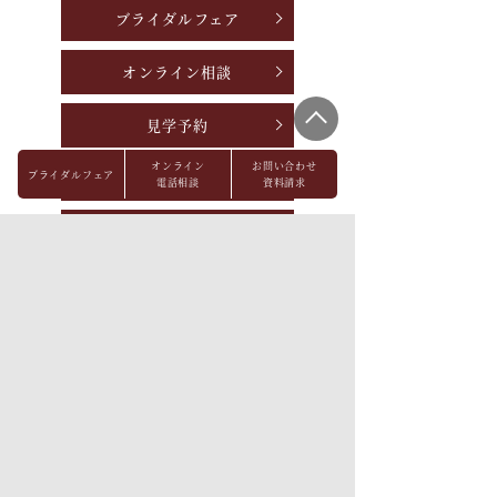
ブライダルフェア
オンライン相談
見学予約
オンライン
お問い合わせ
ブライダルフェア
資料請求
電話相談
資料請求
お問い合わせ
パーティレポート
FAQ
会社概要
メディア掲載
採用情報
プライバシーポリシー