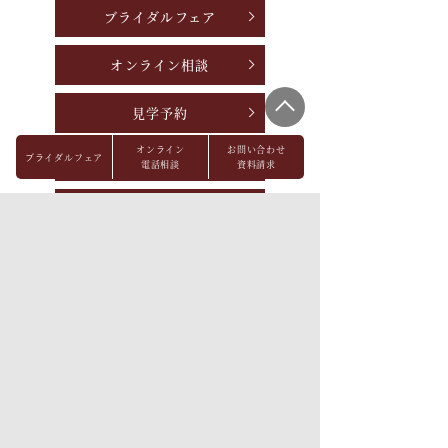
ブライダルフェア
オンライン相談
見学予約
オンライン
お問い合わせ
ブライダルフェア
資料請求
電話相談
資料請求
お問い合わせ
パーティレポート
FAQ
会社概要
メディア掲載
採用情報
プライバシーポリシー