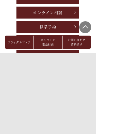
オンライン相談
見学予約
オンライン
お問い合わせ
資料請求
ブライダルフェア
電話相談
資料請求
お問い合わせ
パーティレポート
FAQ
会社概要
メディア掲載
採用情報
プライバシーポリシー