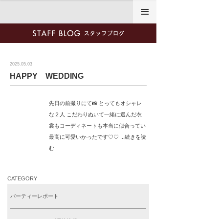
2025年5月3日
2025.05.03
HAPPY WEDDING
先日の前撮りにて📸 とってもオシャレ
な２人 こだわりぬいて一緒に選んだ衣
裳もコーディネートも本当に似合ってい
最高に可愛いかったです♡♡ ...続きを読
む
CATEGORY
パーティーレポート