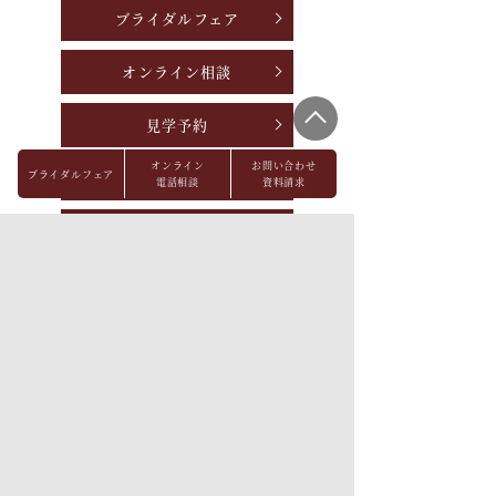
ブライダルフェア
オンライン相談
見学予約
オンライン
お問い合わせ
ブライダルフェア
資料請求
電話相談
資料請求
お問い合わせ
パーティレポート
FAQ
会社概要
メディア掲載
採用情報
プライバシーポリシー