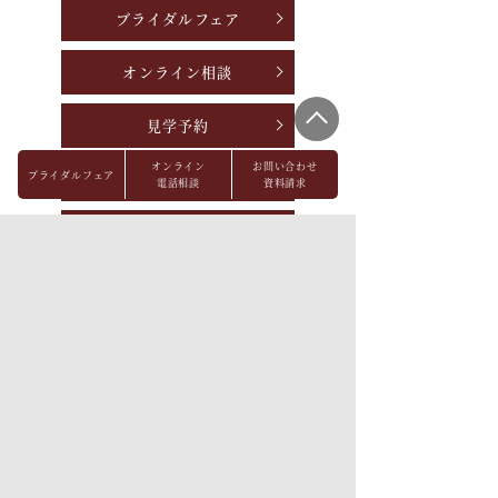
ブライダルフェア
オンライン相談
見学予約
オンライン
お問い合わせ
ブライダルフェア
資料請求
電話相談
資料請求
お問い合わせ
パーティレポート
FAQ
会社概要
メディア掲載
採用情報
プライバシーポリシー