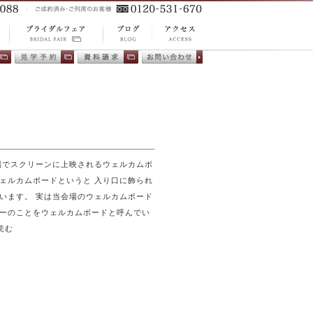
ACCESS
BLOG
プ
BRIDAL FAIR ブ
アクセス
ブログ
相
会場見学
資料請求
お問い合わ
ライダルフェア
せ
場でスクリーンに上映されるウェルカムボ
ェルカムボードというと 入り口に飾られ
います。 実は当会場のウェルカムボード
ーのことをウェルカムボードと呼んでい
読む