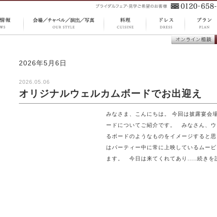
CUISINE
DRESS
S 最新
OUR STYLE 会場 ／
PLAN 
料理
ドレス
オンライン
チャペル ／ 演出 ／
ラン
談
写真
2026年5月6日
2026.05.06
オリジナルウェルカムボードでお出迎え
みなさま、こんにちは。 今回は披露宴会
ードについてご紹介です。 みなさん、ウ
るボードのようなものをイメージすると思
はパーティー中に常に上映しているムービ
ます。 今日は来てくれてあり.....続きを