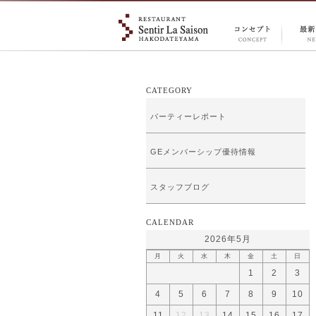
CONCEPT
NEW
コンセプ
情報
ト
CATEGORY
パーティーレポート
GEメンバーシップ優待情報
スタッフブログ
CALENDAR
2026年5月
月
火
水
木
金
土
日
1
2
3
4
5
6
7
8
9
10
11
12
13
14
15
16
17