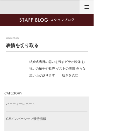
2026年6月7日
2026.06.07
表情を切り取る
結婚式当日の思いを残すビデオ映像 お
祝いの拍手や歓声 ゲストの表情 色々な
思い出が残ります ...続きを読む
CATEGORY
パーティーレポート
GEメンバーシップ優待情報