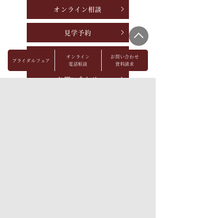
オンライン相談
見学予約
資料請求
オンライン
お問い合わせ
ブライダルフェア
電話相談
資料請求
お問い合わせ
パーティレポート
FAQ
会社概要
メディア掲載
採用情報
プライバシーポリシー
ソーシャルメディアポリ
出店候補地募集
シー