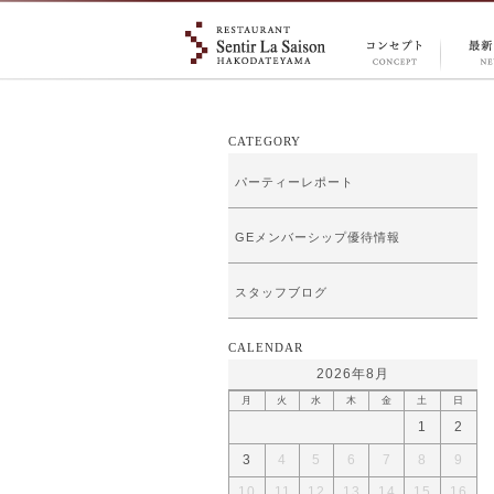
CONCEPT
NEW
コンセプ
情報
ト
CATEGORY
パーティーレポート
GEメンバーシップ優待情報
スタッフブログ
CALENDAR
2026年8月
月
火
水
木
金
土
日
1
2
3
4
5
6
7
8
9
10
11
12
13
14
15
16