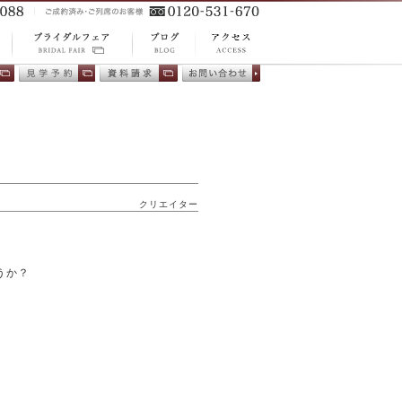
ACCESS
BLOG
プ
BRIDAL FAIR ブ
アクセス
ブログ
相
会場見学
資料請求
お問い合わ
ライダルフェア
せ
クリエイター
うか？