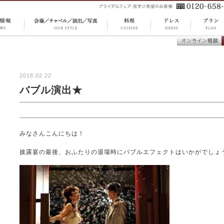
CUISINE
DRESS
S 最新
OUR STYLE 会場 ／
PLAN 
料理
ドレス
オンライン
チャペル ／ 演出 ／
ラン
談
写真
2018.02.22
バブル演出★
みなさんこんにちは！
披露宴の最後、おふたりの退場時にバブルエフェクトはいかがでしょ