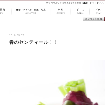
CUISINE
DRESS
S 最新
OUR STYLE 会場 ／
PLAN 
料理
ドレス
オンライン
チャペル ／ 演出 ／
ラン
談
写真
2018.05.07
春のセンティール！！