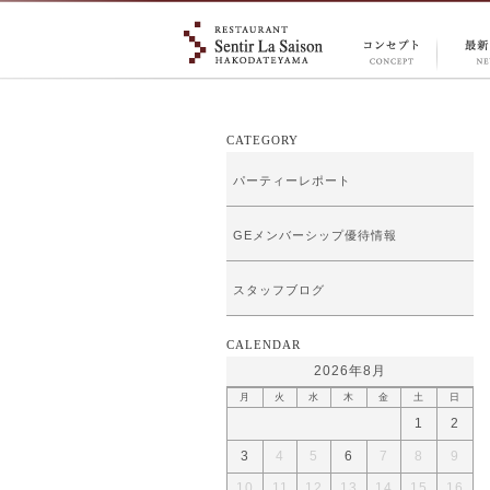
CONCEPT
NEW
コンセプ
情報
ト
CATEGORY
パーティーレポート
GEメンバーシップ優待情報
スタッフブログ
CALENDAR
2026年8月
月
火
水
木
金
土
日
1
2
3
4
5
6
7
8
9
10
11
12
13
14
15
16