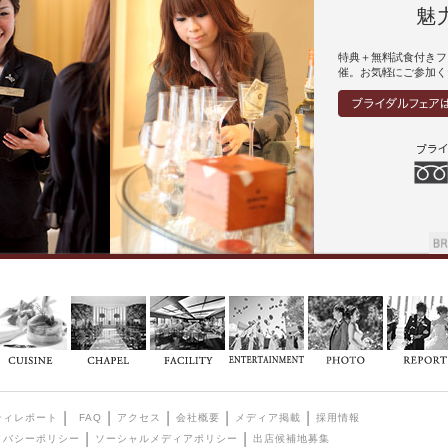
魅
特典＋無料試食付きフ
催。お気軽にご参加く
ティレポート
FAQ
アクセス
会社概要
メディア掲載
採用情報
イバシーポリシー
ソーシャルメディアポリシー
出店候補地募集