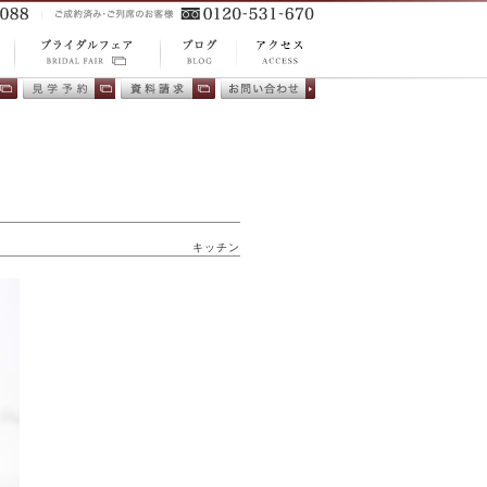
ACCESS
BLOG
プ
BRIDAL FAIR ブ
アクセス
ブログ
相
会場見学
資料請求
お問い合わ
ライダルフェア
せ
キッチン