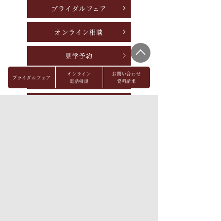
ブライダルフェア
オンライン相談
見学予約
オンライン
お問い合わせ
ブライダルフェア
資料請求
電話相談
資料請求
お問い合わせ
パーティレポート
FAQ
会社概要
メディア掲載
採用情報
プライバシーポリシー