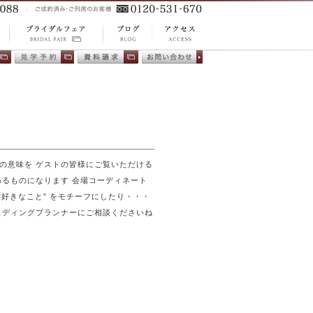
ACCESS
BLOG
プ
BRIDAL FAIR ブ
アクセス
ブログ
相
会場見学
資料請求
お問い合わ
ライダルフェア
せ
の意味を ゲストの皆様にご覧いただける
わるものになります 会場コーディネート
 ”好きなこと” をモチーフにしたり・・・
ェディングプランナーにご相談くださいね