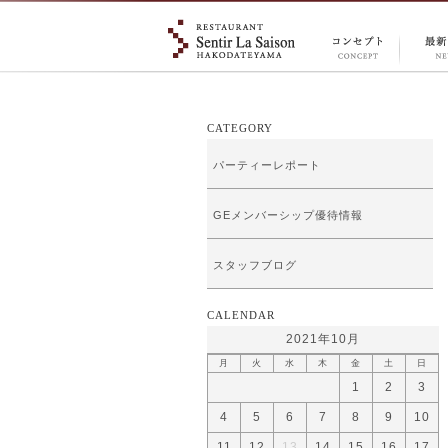
CONCEPT
NEW
コンセプ
情報
ト
CATEGORY
パーティーレポート
GEメンバーシップ優待情報
スタッフブログ
CALENDAR
2021年10月
月
火
水
木
金
土
日
1
2
3
4
5
6
7
8
9
10
11
12
13
14
15
16
17