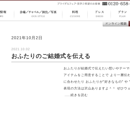
CUISINE
DRESS
S 最新
OUR STYLE 会場 ／
PLAN 
料理
ドレス
オンライン
チャペル ／ 演出 ／
ラン
談
写真
2021年10月2日
2021.10.02
おふたりのご結婚式を伝える
おふたりが結婚式で伝えたい想いやテーマ
アイテムをご用意することで より一層伝
に合わせたり おふたりが”好きなもの" や
表現の方法は沢山ありますよ＾＾ ぜひウ
.....続きを読む