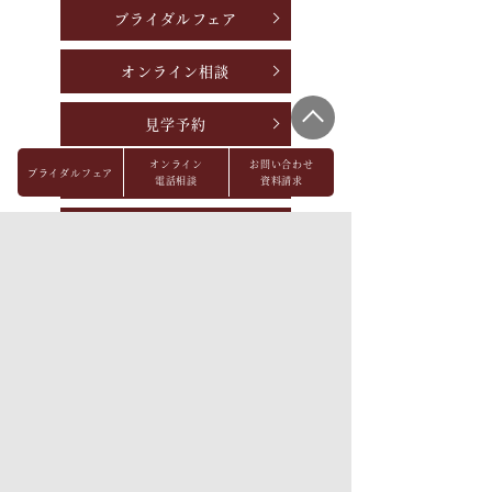
ブライダルフェア
オンライン相談
見学予約
オンライン
お問い合わせ
ブライダルフェア
資料請求
電話相談
資料請求
お問い合わせ
パーティレポート
FAQ
会社概要
メディア掲載
採用情報
プライバシーポリシー