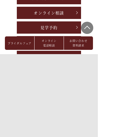
オンライン相談
見学予約
オンライン
お問い合わせ
資料請求
ブライダルフェア
電話相談
資料請求
お問い合わせ
パーティレポート
FAQ
会社概要
メディア掲載
採用情報
プライバシーポリシー