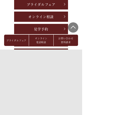
ブライダルフェア
オンライン相談
見学予約
オンライン
お問い合わせ
ブライダルフェア
資料請求
電話相談
資料請求
お問い合わせ
パーティレポート
FAQ
会社概要
メディア掲載
採用情報
プライバシーポリシー