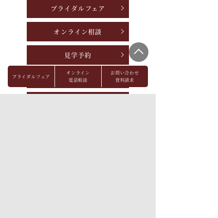
ブライダルフェア
オンライン相談
見学予約
オンライン
お問い合わせ
ブライダルフェア
資料請求
電話相談
資料請求
お問い合わせ
パーティレポート
FAQ
会社概要
メディア掲載
採用情報
プライバシーポリシー